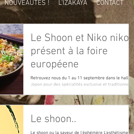
NOUVEAUTES !
L'IZAKAYA
CONTACT
Le Shoon et Niko niko
présent à la foire
européene
Retrouvez nous du 1 au 11 septembre dans le hall
Japon pour des spécialités exclusive et traditionnell
!
Le shoon..
Le shoon ou la saveur de l'éphémère L'esthétisme