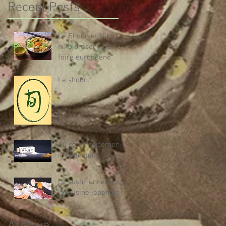
Recent Posts
e
Le Shoon et Niko
niko présent à la
foire européene
Le shoon..
Au commencement,
il y a le gout...
Le sushi, ennemi de
la cuisine japonaise
Archive