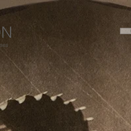
ON
ises
CUISINE Japonaise
et SUSHI à
Strasbourg