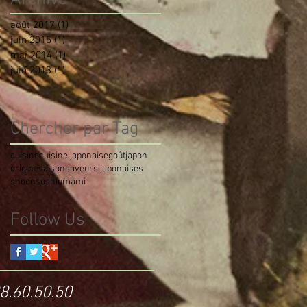
août 2017
(1)
1 post
juin 2015
(1)
1 post
mai 2014
(1)
1 post
juin 2013
(1)
1 post
Chercher par Tag
cuisine
cuisine japonaise
goût
japon
origine
saison
saveurs japonaises
shoon
sushi
umami
Follow Us
8.60.50.50