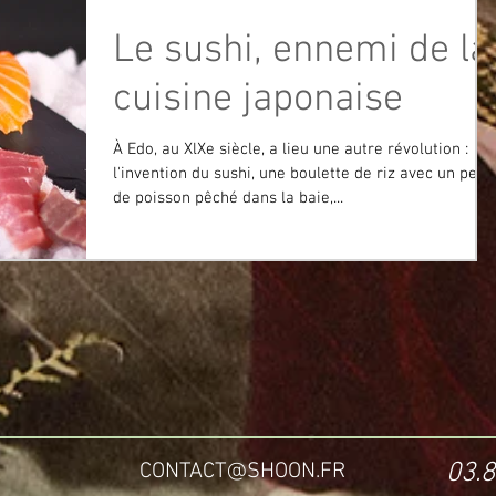
Le sushi, ennemi de la
cuisine japonaise
À Edo, au XlXe siècle, a lieu une autre révolution :
l'invention du sushi, une boulette de riz avec un peu
de poisson pêché dans la baie,...
03.8
CONTACT@SHOON.FR