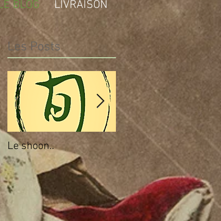
LE BLOG
LIVRAISON
Les Posts
e
Le shoon..
Au commencement, il 
a le gout...